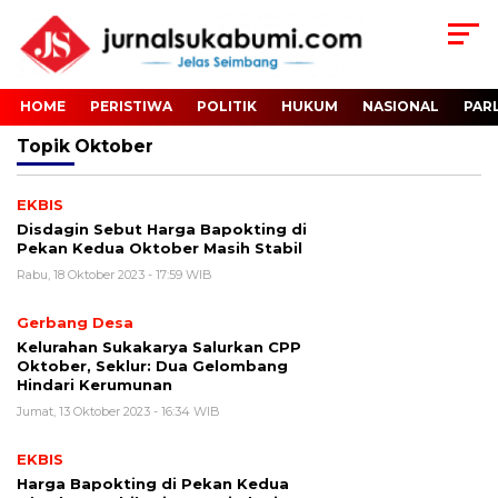
HOME
PERISTIWA
POLITIK
HUKUM
NASIONAL
PAR
Topik
Oktober
EKBIS
Disdagin Sebut Harga Bapokting di
Pekan Kedua Oktober Masih Stabil
Rabu, 18 Oktober 2023 - 17:59 WIB
Gerbang Desa
Kelurahan Sukakarya Salurkan CPP
Oktober, Seklur: Dua Gelombang
Hindari Kerumunan
Jumat, 13 Oktober 2023 - 16:34 WIB
EKBIS
Harga Bapokting di Pekan Kedua