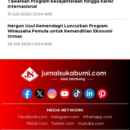
Tawarkan Program Kesejahteraan hingga Karier
Internasional
31 Juli 2026 | 22:04 WIB
Hergun Usul Kemendagri Luncurkan Program
Wirausaha Pemula untuk Kemandirian Ekonomi
Ormas
30 Juli 2026 | 15:09 WIB
MEDIA NETWORK
Facebook.com
Instagram.com
Whatsapp.com
Tiktok.com
Twitter.com
Youtube.com