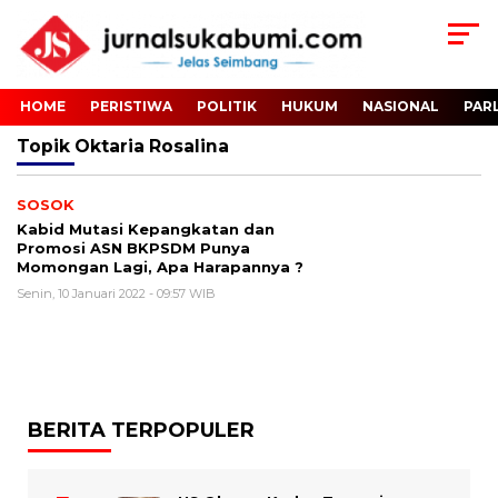
HOME
PERISTIWA
POLITIK
HUKUM
NASIONAL
PAR
Topik
Oktaria Rosalina
SOSOK
Kabid Mutasi Kepangkatan dan
Promosi ASN BKPSDM Punya
Momongan Lagi, Apa Harapannya ?
Senin, 10 Januari 2022 - 09:57 WIB
BERITA TERPOPULER