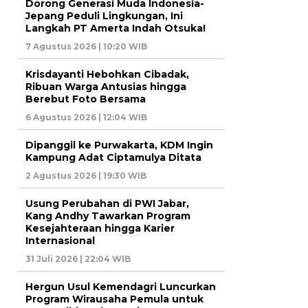
Dorong Generasi Muda Indonesia-
Jepang Peduli Lingkungan, Ini
Langkah PT Amerta Indah Otsuka!
7 Agustus 2026 | 10:20 WIB
Krisdayanti Hebohkan Cibadak,
Ribuan Warga Antusias hingga
Berebut Foto Bersama
6 Agustus 2026 | 12:04 WIB
Dipanggil ke Purwakarta, KDM Ingin
Kampung Adat Ciptamulya Ditata
2 Agustus 2026 | 19:30 WIB
Usung Perubahan di PWI Jabar,
Kang Andhy Tawarkan Program
Kesejahteraan hingga Karier
Internasional
31 Juli 2026 | 22:04 WIB
Hergun Usul Kemendagri Luncurkan
Program Wirausaha Pemula untuk