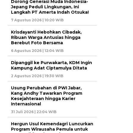
Dorong Generasi Muda Indonesia-
Jepang Peduli Lingkungan, Ini
Langkah PT Amerta Indah Otsuka!
7 Agustus 2026 | 10:20 WIB
Krisdayanti Hebohkan Cibadak,
Ribuan Warga Antusias hingga
Berebut Foto Bersama
6 Agustus 2026 | 12:04 WIB
Dipanggil ke Purwakarta, KDM Ingin
Kampung Adat Ciptamulya Ditata
2 Agustus 2026 | 19:30 WIB
Usung Perubahan di PWI Jabar,
Kang Andhy Tawarkan Program
Kesejahteraan hingga Karier
Internasional
31 Juli 2026 | 22:04 WIB
Hergun Usul Kemendagri Luncurkan
Program Wirausaha Pemula untuk