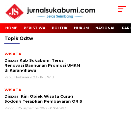
HOME
PERISTIWA
POLITIK
HUKUM
NASIONAL
PAR
Topik
Odtw
WISATA
Dispar Kab Sukabumi Terus
Renovasi Bangunan Promosi UMKM
di Karanghawu
Rabu, 1 Februari 2023 - 16:15 WIB
WISATA
Dispar: Kini Objek Wisata Curug
Sodong Terapkan Pembayaran QRIS
Minggu, 25 September 2022 - 07:04 WIB