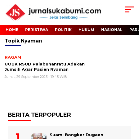
HOME
PERISTIWA
POLITIK
HUKUM
NASIONAL
PAR
Topik
Nyaman
RAGAM
UOBK RSUD Palabuhanratu Adakan
Jumsih Agar Pasien Nyaman
Jumat, 29 September 2023 - 19:45 WIB
BERITA TERPOPULER
Suami Bongkar Dugaan