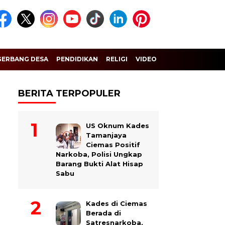
GERBANG DESA
PENDIDIKAN
RELIGI
VIDEO
BERITA TERPOPULER
US Oknum Kades
Tamanjaya
Ciemas Positif
Narkoba, Polisi Ungkap
Barang Bukti Alat Hisap
Sabu
Kades di Ciemas
Berada di
Satresnarkoba,