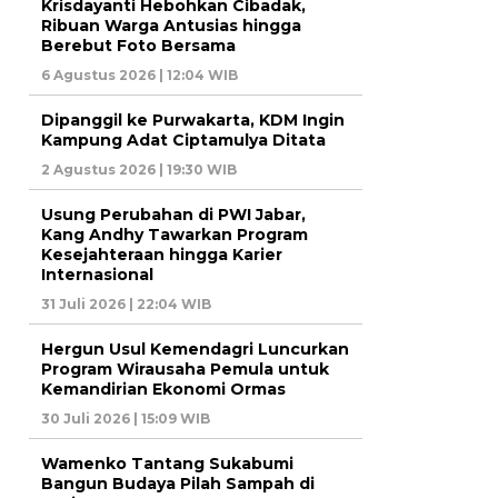
Krisdayanti Hebohkan Cibadak,
Ribuan Warga Antusias hingga
Berebut Foto Bersama
6 Agustus 2026 | 12:04 WIB
Dipanggil ke Purwakarta, KDM Ingin
Kampung Adat Ciptamulya Ditata
2 Agustus 2026 | 19:30 WIB
Usung Perubahan di PWI Jabar,
Kang Andhy Tawarkan Program
Kesejahteraan hingga Karier
Internasional
31 Juli 2026 | 22:04 WIB
Hergun Usul Kemendagri Luncurkan
Program Wirausaha Pemula untuk
Kemandirian Ekonomi Ormas
30 Juli 2026 | 15:09 WIB
Wamenko Tantang Sukabumi
Bangun Budaya Pilah Sampah di