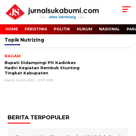
HOME
PERISTIWA
POLITIK
HUKUM
NASIONAL
PAR
Topik
Nutrizing
RAGAM
Bupati Didampingi Plt Kadinkes
Hadiri Kegiatan Rembuk Stunting
Tingkat Kabupaten
Kamis, 14 Juli 2022 - 20:07 WIB
BERITA TERPOPULER