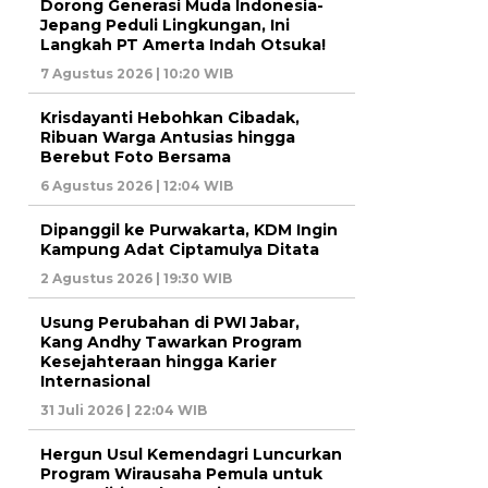
Dorong Generasi Muda Indonesia-
Jepang Peduli Lingkungan, Ini
Langkah PT Amerta Indah Otsuka!
7 Agustus 2026 | 10:20 WIB
Krisdayanti Hebohkan Cibadak,
Ribuan Warga Antusias hingga
Berebut Foto Bersama
6 Agustus 2026 | 12:04 WIB
Dipanggil ke Purwakarta, KDM Ingin
Kampung Adat Ciptamulya Ditata
2 Agustus 2026 | 19:30 WIB
Usung Perubahan di PWI Jabar,
Kang Andhy Tawarkan Program
Kesejahteraan hingga Karier
Internasional
31 Juli 2026 | 22:04 WIB
Hergun Usul Kemendagri Luncurkan
Program Wirausaha Pemula untuk