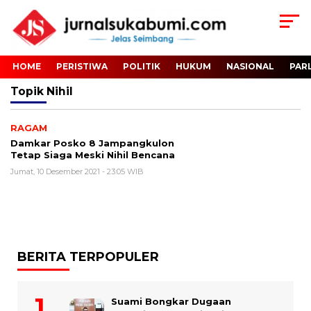
HOME
PERISTIWA
POLITIK
HUKUM
NASIONAL
PAR
Topik
Nihil
RAGAM
Damkar Posko 8 Jampangkulon
Tetap Siaga Meski Nihil Bencana
Jumat, 10 Desember 2021 - 23:05 WIB
BERITA TERPOPULER
Suami Bongkar Dugaan