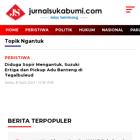
HOME
PERISTIWA
POLITIK
HUKUM
NASIONAL
PAR
Topik
Ngantuk
PERISTIWA
Diduga Sopir Mengantuk, Suzuki
Ertiga dan Pickup Adu Banteng di
Tegalbuleud
Sabtu, 8 April 2023 - 13:36 WIB
BERITA TERPOPULER