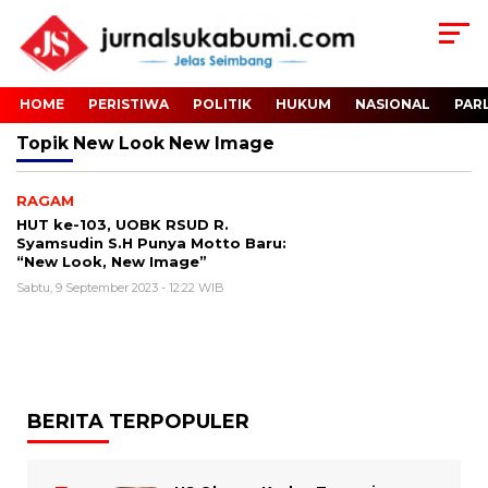
HOME
PERISTIWA
POLITIK
HUKUM
NASIONAL
PAR
Topik
New Look New Image
RAGAM
HUT ke-103, UOBK RSUD R.
Syamsudin S.H Punya Motto Baru:
“New Look, New Image”
Sabtu, 9 September 2023 - 12:22 WIB
BERITA TERPOPULER