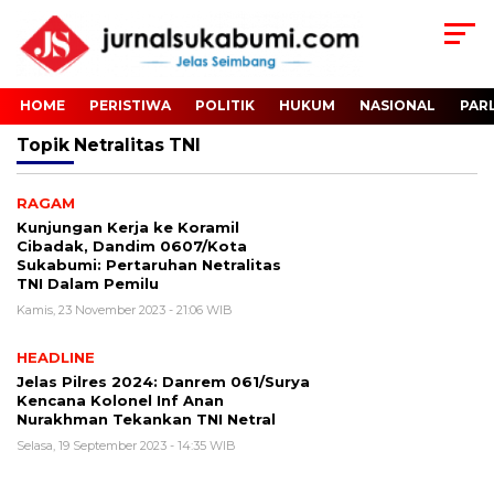
HOME
PERISTIWA
POLITIK
HUKUM
NASIONAL
PAR
Topik
Netralitas TNI
RAGAM
Kunjungan Kerja ke Koramil
Cibadak, Dandim 0607/Kota
Sukabumi: Pertaruhan Netralitas
TNI Dalam Pemilu
Kamis, 23 November 2023 - 21:06 WIB
HEADLINE
Jelas Pilres 2024: Danrem 061/Surya
Kencana Kolonel Inf Anan
Nurakhman Tekankan TNI Netral
Selasa, 19 September 2023 - 14:35 WIB