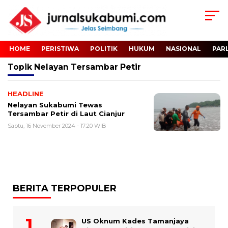
HOME
PERISTIWA
POLITIK
HUKUM
NASIONAL
PAR
Topik
Nelayan Tersambar Petir
HEADLINE
Nelayan Sukabumi Tewas
Tersambar Petir di Laut Cianjur
Sabtu, 16 November 2024 - 17:20 WIB
BERITA TERPOPULER
US Oknum Kades Tamanjaya