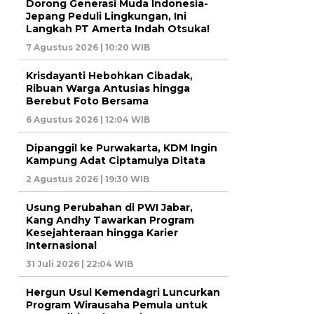
Dorong Generasi Muda Indonesia-
Jepang Peduli Lingkungan, Ini
Langkah PT Amerta Indah Otsuka!
7 Agustus 2026 | 10:20 WIB
Krisdayanti Hebohkan Cibadak,
Ribuan Warga Antusias hingga
Berebut Foto Bersama
6 Agustus 2026 | 12:04 WIB
Dipanggil ke Purwakarta, KDM Ingin
Kampung Adat Ciptamulya Ditata
2 Agustus 2026 | 19:30 WIB
Usung Perubahan di PWI Jabar,
Kang Andhy Tawarkan Program
Kesejahteraan hingga Karier
Internasional
31 Juli 2026 | 22:04 WIB
Hergun Usul Kemendagri Luncurkan
Program Wirausaha Pemula untuk