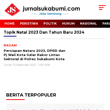
HOME
PERISTIWA
POLITIK
HUKUM
NASIONAL
PAR
Topik
Natal 2023 Dan Tahun Baru 2024
RAGAM
Persiapan Nataru 2023, DPRD dan
Pj Wali Kota Gelar Rakor Lintas
Sektoral di Polres Sukabumi Kota
Jumat, 15 Desember 2023 - 13:01 WIB
BERITA TERPOPULER