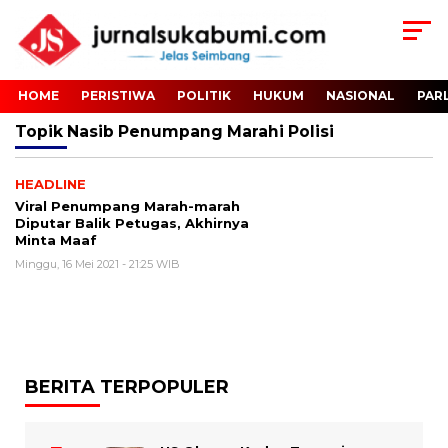
HOME
PERISTIWA
POLITIK
HUKUM
NASIONAL
PAR
Topik
Nasib Penumpang Marahi Polisi
HEADLINE
Viral Penumpang Marah-marah
Diputar Balik Petugas, Akhirnya
Minta Maaf
Minggu, 16 Mei 2021 - 21:25 WIB
BERITA TERPOPULER