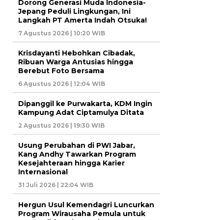
Dorong Generasi Muda Indonesia-
Jepang Peduli Lingkungan, Ini
Langkah PT Amerta Indah Otsuka!
7 Agustus 2026 | 10:20 WIB
Krisdayanti Hebohkan Cibadak,
Ribuan Warga Antusias hingga
Berebut Foto Bersama
6 Agustus 2026 | 12:04 WIB
Dipanggil ke Purwakarta, KDM Ingin
Kampung Adat Ciptamulya Ditata
2 Agustus 2026 | 19:30 WIB
Usung Perubahan di PWI Jabar,
Kang Andhy Tawarkan Program
Kesejahteraan hingga Karier
Internasional
31 Juli 2026 | 22:04 WIB
Hergun Usul Kemendagri Luncurkan
Program Wirausaha Pemula untuk