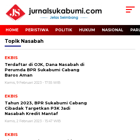
HOME
PERISTIWA
POLITIK
HUKUM
NASIONAL
PAR
Topik
Nasabah
EKBIS
Terdaftar di OJK, Dana Nasabah di
Perumda BPR Sukabumi Cabang
Baros Aman
Kamis, 9 Februari 2023 - 17:55 WIB
EKBIS
Tahun 2023, BPR Sukabumi Cabang
Cibadak Targetkan P3K Jadi
Nasabah Kredit Mantaf
Kamis, 2 Februari 2023 - 15:47 WIB
EKBIS