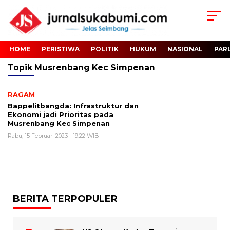
HOME
PERISTIWA
POLITIK
HUKUM
NASIONAL
PAR
Topik
Musrenbang Kec Simpenan
RAGAM
Bappelitbangda: Infrastruktur dan
Ekonomi jadi Prioritas pada
Musrenbang Kec Simpenan
Rabu, 15 Februari 2023 - 19:22 WIB
BERITA TERPOPULER