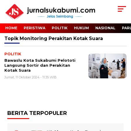
HOME
PERISTIWA
POLITIK
HUKUM
NASIONAL
PAR
Topik
Monitoring Perakitan Kotak Suara
POLITIK
Bawaslu Kota Sukabumi Pelototi
Langsung Sortir dan Perakitan
Kotak Suara
Jumat, 11 Oktober 2024 - 11:35 WIB
BERITA TERPOPULER