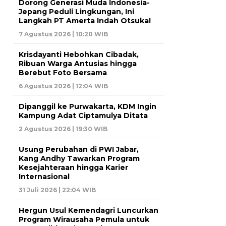
Dorong Generasi Muda Indonesia-
Jepang Peduli Lingkungan, Ini
Langkah PT Amerta Indah Otsuka!
7 Agustus 2026 | 10:20 WIB
Krisdayanti Hebohkan Cibadak,
Ribuan Warga Antusias hingga
Berebut Foto Bersama
6 Agustus 2026 | 12:04 WIB
Dipanggil ke Purwakarta, KDM Ingin
Kampung Adat Ciptamulya Ditata
2 Agustus 2026 | 19:30 WIB
Usung Perubahan di PWI Jabar,
Kang Andhy Tawarkan Program
Kesejahteraan hingga Karier
Internasional
31 Juli 2026 | 22:04 WIB
Hergun Usul Kemendagri Luncurkan
Program Wirausaha Pemula untuk