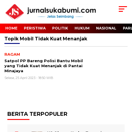
HOME
PERISTIWA
POLITIK
HUKUM
NASIONAL
PAR
Topik
Mobil Tidak Kuat Menanjak
RAGAM
Satpol PP Bareng Polisi Bantu Mobil
yang Tidak Kuat Menanjak di Pantai
Minajaya
Selasa, 25 April 2023 - 18:50 WIB
BERITA TERPOPULER