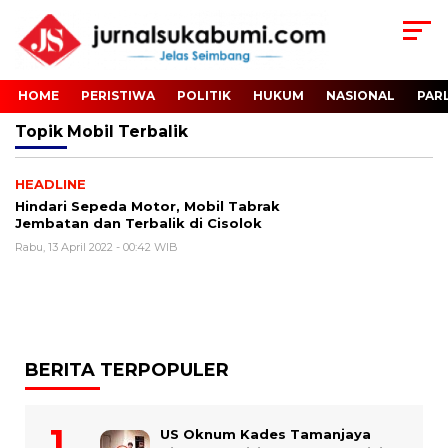
HOME
PERISTIWA
POLITIK
HUKUM
NASIONAL
PAR
Topik
Mobil Terbalik
HEADLINE
Hindari Sepeda Motor, Mobil Tabrak
Jembatan dan Terbalik di Cisolok
Rabu, 13 April 2022 - 00:42 WIB
BERITA TERPOPULER
US Oknum Kades Tamanjaya