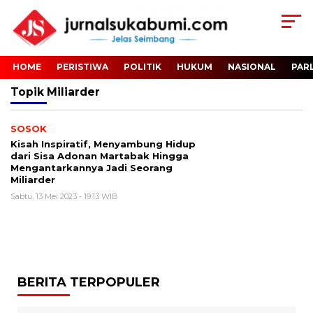
HOME
PERISTIWA
POLITIK
HUKUM
NASIONAL
PAR
Topik
Miliarder
SOSOK
Kisah Inspiratif, Menyambung Hidup
dari Sisa Adonan Martabak Hingga
Mengantarkannya Jadi Seorang
Miliarder
Sabtu, 13 Mei 2023 - 19:13 WIB
BERITA TERPOPULER