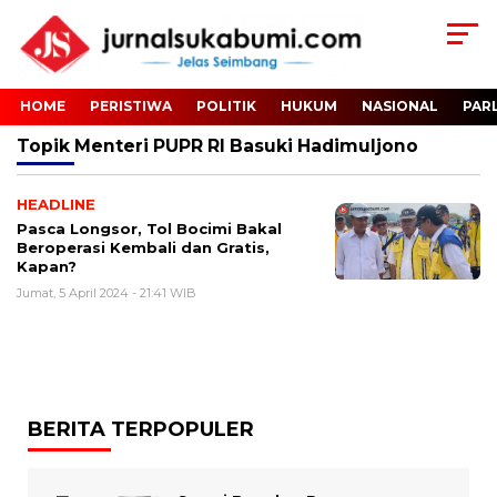
HOME
PERISTIWA
POLITIK
HUKUM
NASIONAL
PAR
Topik
Menteri PUPR RI Basuki Hadimuljono
HEADLINE
Pasca Longsor, Tol Bocimi Bakal
Beroperasi Kembali dan Gratis,
Kapan?
Jumat, 5 April 2024 - 21:41 WIB
BERITA TERPOPULER