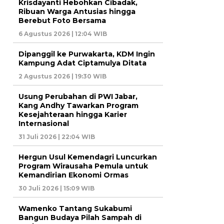
Krisdayanti Hebohkan Cibadak,
Ribuan Warga Antusias hingga
Berebut Foto Bersama
6 Agustus 2026 | 12:04 WIB
Dipanggil ke Purwakarta, KDM Ingin
Kampung Adat Ciptamulya Ditata
2 Agustus 2026 | 19:30 WIB
Usung Perubahan di PWI Jabar,
Kang Andhy Tawarkan Program
Kesejahteraan hingga Karier
Internasional
31 Juli 2026 | 22:04 WIB
Hergun Usul Kemendagri Luncurkan
Program Wirausaha Pemula untuk
Kemandirian Ekonomi Ormas
30 Juli 2026 | 15:09 WIB
Wamenko Tantang Sukabumi
Bangun Budaya Pilah Sampah di