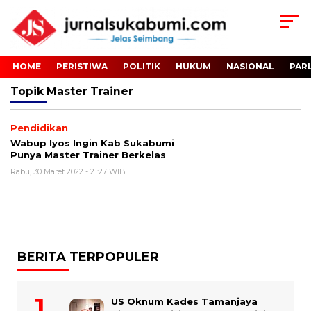
HOME
PERISTIWA
POLITIK
HUKUM
NASIONAL
PAR
Topik
Master Trainer
Pendidikan
Wabup Iyos Ingin Kab Sukabumi
Punya Master Trainer Berkelas
Rabu, 30 Maret 2022 - 21:27 WIB
BERITA TERPOPULER
US Oknum Kades Tamanjaya