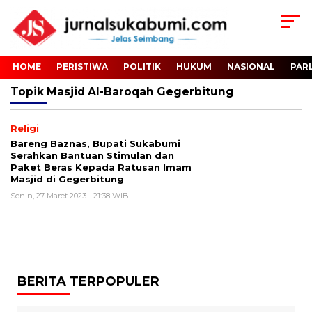
HOME
PERISTIWA
POLITIK
HUKUM
NASIONAL
PAR
Topik
Masjid Al-Baroqah Gegerbitung
Religi
Bareng Baznas, Bupati Sukabumi
Serahkan Bantuan Stimulan dan
Paket Beras Kepada Ratusan Imam
Masjid di Gegerbitung
Senin, 27 Maret 2023 - 21:38 WIB
BERITA TERPOPULER