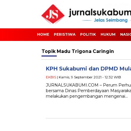
HOME
PERISTIWA
POLITIK
HUKUM
NASI
Topik
Madu Trigona Caringin
KPH Sukabumi dan DPMD Mulai
EKBIS
| Kamis, 9 September 2021 - 12:32 WIB
JURNALSUKABUMI.COM – Perum Perhuta
bersama Dinas Pemberdayaan Masyaraka
melakukan pengembangan mengenai…