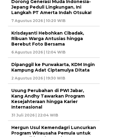
Dorong Generasi Muda Indonesia-
Jepang Peduli Lingkungan, Ini
Langkah PT Amerta Indah Otsuka!
7 Agustus 2026 | 10:20 WIB
Krisdayanti Hebohkan Cibadak,
Ribuan Warga Antusias hingga
Berebut Foto Bersama
6 Agustus 2026 | 12:04 WIB
Dipanggil ke Purwakarta, KDM Ingin
Kampung Adat Ciptamulya Ditata
2 Agustus 2026 | 19:30 WIB
Usung Perubahan di PWI Jabar,
Kang Andhy Tawarkan Program
Kesejahteraan hingga Karier
Internasional
31 Juli 2026 | 22:04 WIB
Hergun Usul Kemendagri Luncurkan
Program Wirausaha Pemula untuk