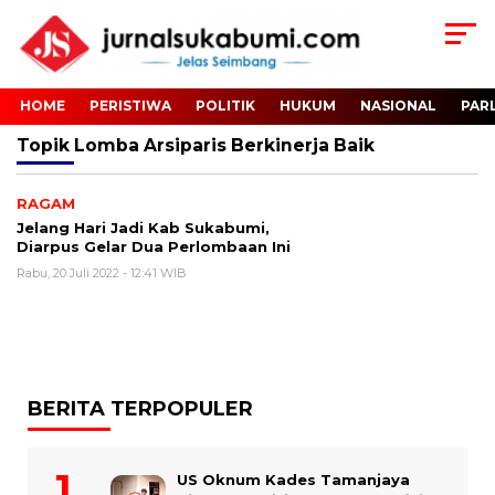
HOME
PERISTIWA
POLITIK
HUKUM
NASIONAL
PAR
Topik
Lomba Arsiparis Berkinerja Baik
RAGAM
Jelang Hari Jadi Kab Sukabumi,
Diarpus Gelar Dua Perlombaan Ini
Rabu, 20 Juli 2022 - 12:41 WIB
BERITA TERPOPULER
US Oknum Kades Tamanjaya