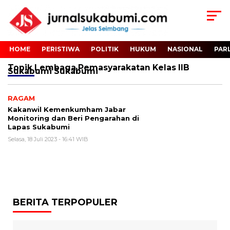
HOME
PERISTIWA
POLITIK
HUKUM
NASIONAL
PAR
Topik
Lembaga Pemasyarakatan Kelas IIB
Sukabumi Sukabumi
RAGAM
Kakanwil Kemenkumham Jabar
Monitoring dan Beri Pengarahan di
Lapas Sukabumi
Selasa, 18 Juli 2023 - 16:41 WIB
BERITA TERPOPULER