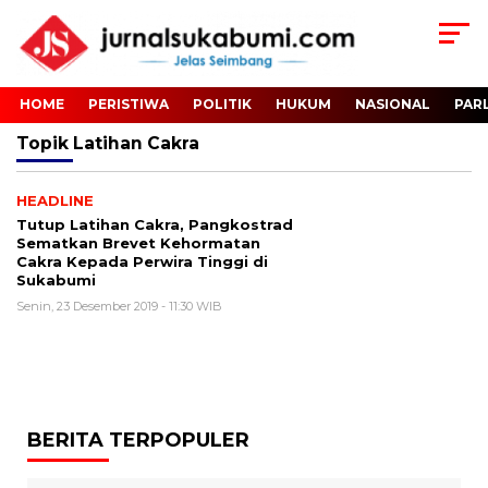
HOME
PERISTIWA
POLITIK
HUKUM
NASIONAL
PAR
Topik
Latihan Cakra
HEADLINE
Tutup Latihan Cakra, Pangkostrad
Sematkan Brevet Kehormatan
Cakra Kepada Perwira Tinggi di
Sukabumi
Senin, 23 Desember 2019 - 11:30 WIB
BERITA TERPOPULER