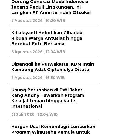
Dorong Generasi Muda Indonesia-
Jepang Peduli Lingkungan, Ini
Langkah PT Amerta Indah Otsuka!
7 Agustus 2026 | 10:20 WIB
Krisdayanti Hebohkan Cibadak,
Ribuan Warga Antusias hingga
Berebut Foto Bersama
6 Agustus 2026 | 12:04 WIB
Dipanggil ke Purwakarta, KDM Ingin
Kampung Adat Ciptamulya Ditata
2 Agustus 2026 | 19:30 WIB
Usung Perubahan di PWI Jabar,
Kang Andhy Tawarkan Program
Kesejahteraan hingga Karier
Internasional
31 Juli 2026 | 22:04 WIB
Hergun Usul Kemendagri Luncurkan
Program Wirausaha Pemula untuk