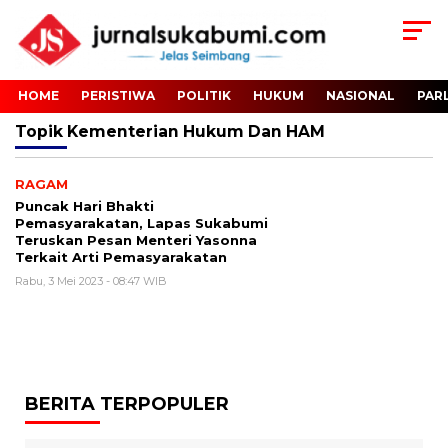
HOME
PERISTIWA
POLITIK
HUKUM
NASIONAL
PAR
Topik
Kementerian Hukum Dan HAM
RAGAM
Puncak Hari Bhakti
Pemasyarakatan, Lapas Sukabumi
Teruskan Pesan Menteri Yasonna
Terkait Arti Pemasyarakatan
Rabu, 3 Mei 2023 - 08:47 WIB
BERITA TERPOPULER