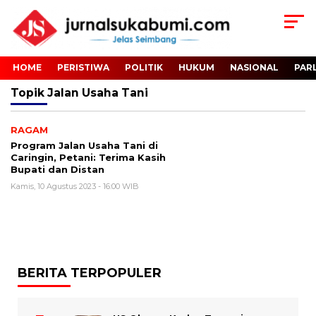
HOME
PERISTIWA
POLITIK
HUKUM
NASIONAL
PAR
Topik
Jalan Usaha Tani
RAGAM
Program Jalan Usaha Tani di
Caringin, Petani: Terima Kasih
Bupati dan Distan
Kamis, 10 Agustus 2023 - 16:00 WIB
BERITA TERPOPULER