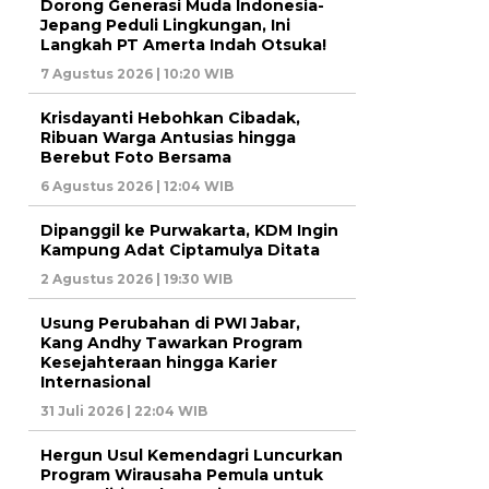
Dorong Generasi Muda Indonesia-
Jepang Peduli Lingkungan, Ini
Langkah PT Amerta Indah Otsuka!
7 Agustus 2026 | 10:20 WIB
Krisdayanti Hebohkan Cibadak,
Ribuan Warga Antusias hingga
Berebut Foto Bersama
6 Agustus 2026 | 12:04 WIB
Dipanggil ke Purwakarta, KDM Ingin
Kampung Adat Ciptamulya Ditata
2 Agustus 2026 | 19:30 WIB
Usung Perubahan di PWI Jabar,
Kang Andhy Tawarkan Program
Kesejahteraan hingga Karier
Internasional
31 Juli 2026 | 22:04 WIB
Hergun Usul Kemendagri Luncurkan
Program Wirausaha Pemula untuk