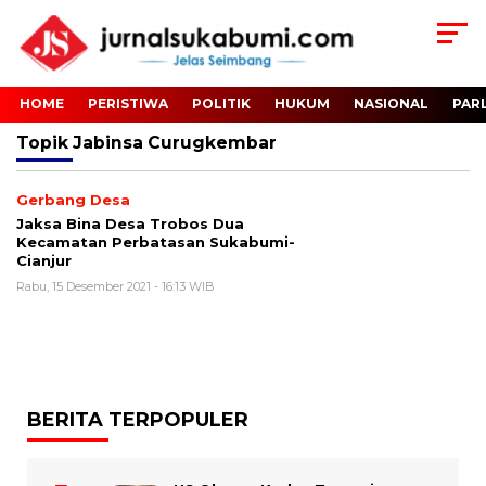
HOME
PERISTIWA
POLITIK
HUKUM
NASIONAL
PAR
Topik
Jabinsa Curugkembar
Gerbang Desa
Jaksa Bina Desa Trobos Dua
Kecamatan Perbatasan Sukabumi-
Cianjur
Rabu, 15 Desember 2021 - 16:13 WIB
BERITA TERPOPULER