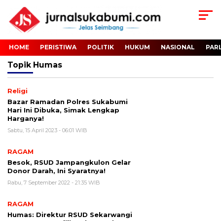
HOME
PERISTIWA
POLITIK
HUKUM
NASIONAL
PAR
Topik
Humas
Religi
Bazar Ramadan Polres Sukabumi
Hari Ini Dibuka, Simak Lengkap
Harganya!
Sabtu, 15 April 2023 - 06:01 WIB
RAGAM
Besok, RSUD Jampangkulon Gelar
Donor Darah, Ini Syaratnya!
Rabu, 7 September 2022 - 21:35 WIB
RAGAM
Humas: Direktur RSUD Sekarwangi