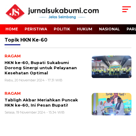
HOME
PERISTIWA
POLITIK
HUKUM
NASIONAL
PAR
Topik
HKN Ke-60
RAGAM
HKN ke-60, Bupati Sukabumi
Dorong Sinergi untuk Pelayanan
Kesehatan Optimal
Rabu, 20 November 2024 - 17:31 WIB
RAGAM
Tabligh Akbar Meriahkan Puncak
HKN ke-60, Ini Pesan Bupati!
Selasa, 19 November 2024 - 15:34 WIB