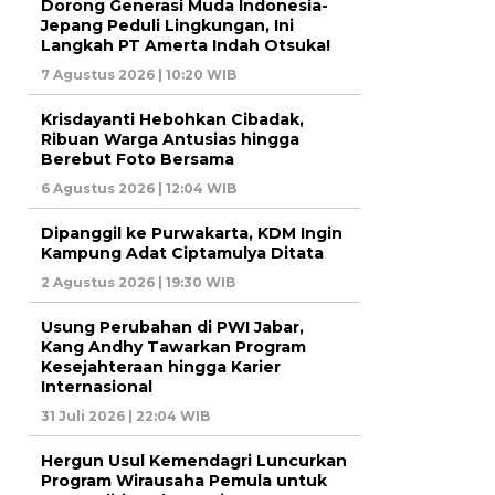
Dorong Generasi Muda Indonesia-
Jepang Peduli Lingkungan, Ini
Langkah PT Amerta Indah Otsuka!
7 Agustus 2026 | 10:20 WIB
Krisdayanti Hebohkan Cibadak,
Ribuan Warga Antusias hingga
Berebut Foto Bersama
6 Agustus 2026 | 12:04 WIB
Dipanggil ke Purwakarta, KDM Ingin
Kampung Adat Ciptamulya Ditata
2 Agustus 2026 | 19:30 WIB
Usung Perubahan di PWI Jabar,
Kang Andhy Tawarkan Program
Kesejahteraan hingga Karier
Internasional
31 Juli 2026 | 22:04 WIB
Hergun Usul Kemendagri Luncurkan
Program Wirausaha Pemula untuk