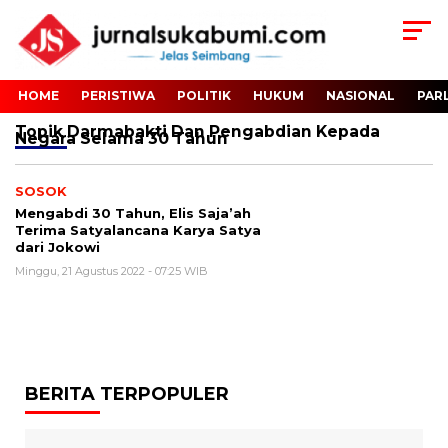
HOME
PERISTIWA
POLITIK
HUKUM
NASIONAL
PAR
Topik
Darmabakti Dan Pengabdian Kepada
Negara Selama 30 Tahun
SOSOK
Mengabdi 30 Tahun, Elis Saja’ah
Terima Satyalancana Karya Satya
dari Jokowi
Minggu, 21 Agustus 2022 - 07:25 WIB
BERITA TERPOPULER