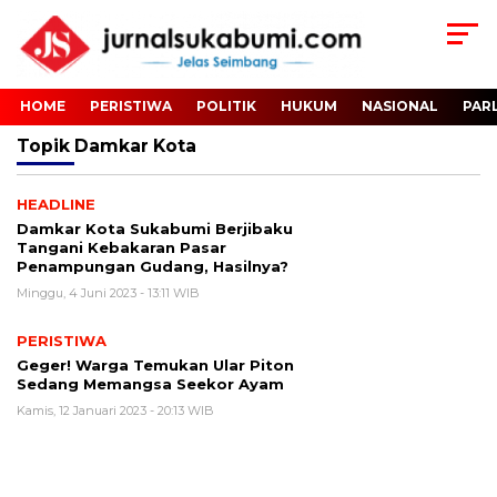
HOME
PERISTIWA
POLITIK
HUKUM
NASIONAL
PAR
Topik
Damkar Kota
HEADLINE
Damkar Kota Sukabumi Berjibaku
Tangani Kebakaran Pasar
Penampungan Gudang, Hasilnya?
Minggu, 4 Juni 2023 - 13:11 WIB
PERISTIWA
Geger! Warga Temukan Ular Piton
Sedang Memangsa Seekor Ayam
Kamis, 12 Januari 2023 - 20:13 WIB