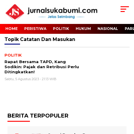
HOME
PERISTIWA
POLITIK
HUKUM
NASIONAL
PAR
Topik
Catatan Dan Masukan
POLITIK
Rapat Bersama TAPD, Kang
Sodikin: Pajak dan Retribusi Perlu
Ditingkatkan!
Sabtu, 5 Agustus 2023 - 21:13 WIB
BERITA TERPOPULER