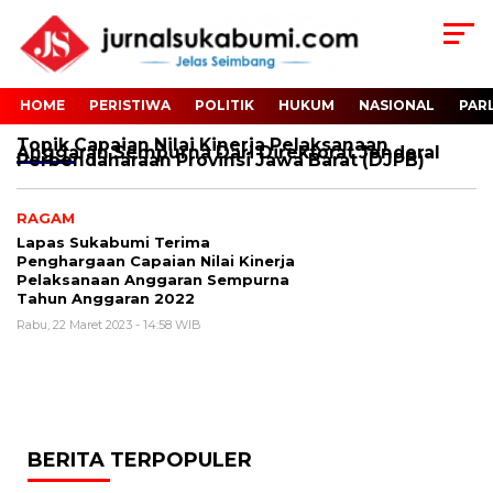
HOME
PERISTIWA
POLITIK
HUKUM
NASIONAL
PAR
Topik
Capaian Nilai Kinerja Pelaksanaan
Anggaran Sempurna Dari Direktorat Jenderal
Perbendaharaan Provinsi Jawa Barat (DJPB)
RAGAM
Lapas Sukabumi Terima
Penghargaan Capaian Nilai Kinerja
Pelaksanaan Anggaran Sempurna
Tahun Anggaran 2022
Rabu, 22 Maret 2023 - 14:58 WIB
BERITA TERPOPULER