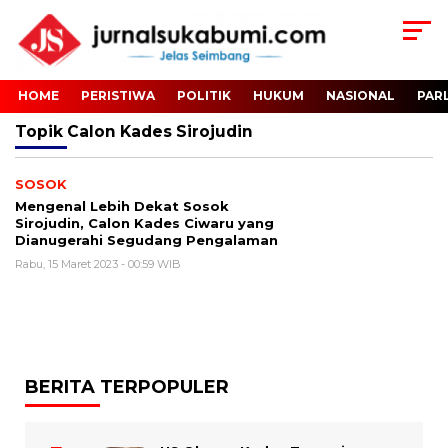
HOME
PERISTIWA
POLITIK
HUKUM
NASIONAL
PAR
Topik
Calon Kades Sirojudin
SOSOK
Mengenal Lebih Dekat Sosok
Sirojudin, Calon Kades Ciwaru yang
Dianugerahi Segudang Pengalaman
Rabu, 15 Maret 2023 - 00:59 WIB
BERITA TERPOPULER