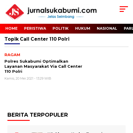
HOME
PERISTIWA
POLITIK
HUKUM
NASIONAL
PAR
Topik
Call Center 110 Polri
RAGAM
Polres Sukabumi Optimalkan
Layanan Masyarakat Via Call Center
110 Polri
Kamis, 20 Mei 2021 - 13:29 WIB
BERITA TERPOPULER