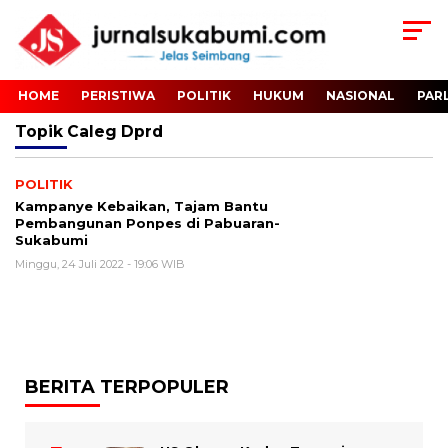
HOME
PERISTIWA
POLITIK
HUKUM
NASIONAL
PAR
Topik
Caleg Dprd
POLITIK
Kampanye Kebaikan, Tajam Bantu
Pembangunan Ponpes di Pabuaran-
Sukabumi
Minggu, 24 Juli 2022 - 19:06 WIB
BERITA TERPOPULER