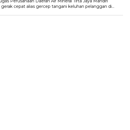
 Perusahaan Daerah Air Mineral Tirta Jaya Mandiri
rak cepat alias gercep tangani keluhan pelanggan di…