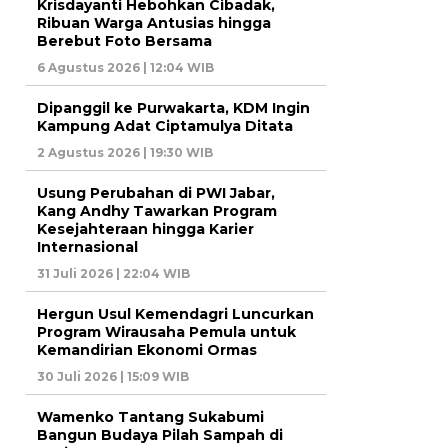
Krisdayanti Hebohkan Cibadak,
Ribuan Warga Antusias hingga
Berebut Foto Bersama
6 Agustus 2026 | 12:04 WIB
Dipanggil ke Purwakarta, KDM Ingin
Kampung Adat Ciptamulya Ditata
2 Agustus 2026 | 19:30 WIB
Usung Perubahan di PWI Jabar,
Kang Andhy Tawarkan Program
Kesejahteraan hingga Karier
Internasional
31 Juli 2026 | 22:04 WIB
Hergun Usul Kemendagri Luncurkan
Program Wirausaha Pemula untuk
Kemandirian Ekonomi Ormas
30 Juli 2026 | 15:09 WIB
Wamenko Tantang Sukabumi
Bangun Budaya Pilah Sampah di