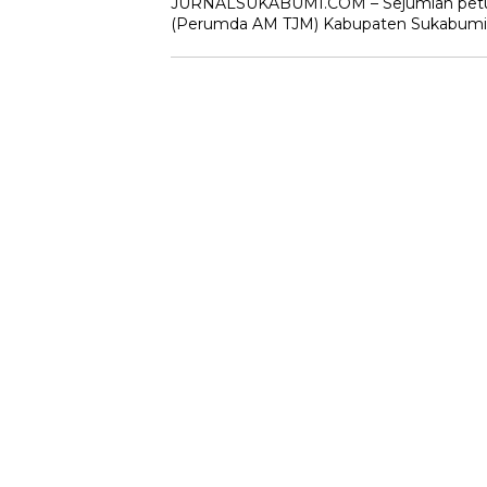
JURNALSUKABUMI.COM – Sejumlah petugas
(Perumda AM TJM) Kabupaten Sukabumi ge