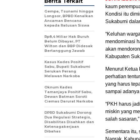
Berita Terkait
kaum perempua
Gempa, Tsunami hingga
Kondisi itu di
Longsor, BPBD Kenalkan
Ancaman Bencana
Sukabumi dalam
kepada Ratusan Siswa
“Keluhan warga
Rp8,4 Miliar Hak Buruh
mendominasi ha
Belum Dibayar, PT
Wilton dan BBP Didesak
akan mendoron
Bertanggung Jawab
Kabupaten Suka
Kasus Kades Positif
Sabu, Bupati Sukabumi
Menurut Ketua K
Serukan Perang
Melawan Narkoba
perhatian tent
yang harus tep
Oknum Kades
sampai adanya 
Tamanjaya Positif Sabu,
Dewan Batman Soroti
Ciemas Darurat Narkoba
“PKH harus jad
miskin yang me
DPRD Sukabumi Dorong
Dua Regulasi Strategis,
salah sasaran,”
Disabilitas Disahkan dan
Ketenagakerjaan
Sementara itu
Dibahas
Nagrak, Kabup