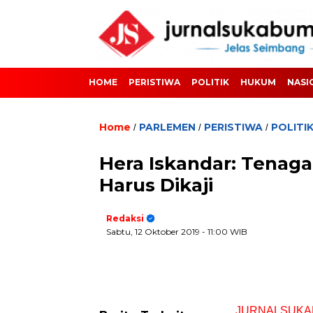
HOME
PERISTIWA
POLITIK
HUKUM
NASI
Home
PARLEMEN
PERISTIWA
POLITI
/
/
/
Hera Iskandar: Tenag
Harus Dikaji
Redaksi
Sabtu, 12 Oktober 2019
- 11:00 WIB
JURNALSUKA