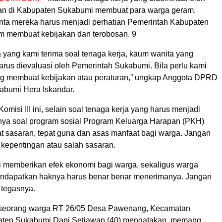
n di Kabupaten Sukabumi membuat para warga geram.
minta mereka harus menjadi perhatian Pemerintah Kabupaten
 membuat kebijakan dan terobosan. 9
 yang kami terima soal tenaga kerja, kaum wanita yang
rus dievaluasi oleh Pemerintah Sukabumi. Bila perlu kami
g membuat kebijakan atau peraturan,” ungkap Anggota DPRD
bumi Hera Iskandar.
omisi III ini, selain soal tenaga kerja yang harus menjadi
unya soal program sosial Program Keluarga Harapan (PKH)
at sasaran, tepat guna dan asas manfaat bagi warga. Jangan
kepentingan atau salah sasaran.
i memberikan efek ekonomi bagi warga, sekaligus warga
ndapatkan haknya harus benar benar menerimanya. Jangan
 tegasnya.
, seorang warga RT 26/05 Desa Pawenang, Kecamatan
aten Sukabumi Dani Setiawan (40) mengatakan, memang