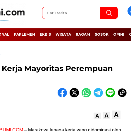
ONAL
PARLEMEN
EKBIS
WISATA
RAGAM
SOSOK
OPINI
K
a Kerja Mayoritas Perempuan
A
A
A
BUMI.COM
– Maraknya tenaga kerja yang didominasi oleh