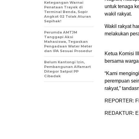
Ketegangan Warnai
untuk tenaga k
Penataan Trayek di
Terminal Benda, Sopir
wakil rakyat.
Angkot 02 Tolak Aturan
Sepihak!
Wakil rakyat h
Perumda AMTJM
melakukan pera
Tanggapi Aksi
Mahasiswa, Tegaskan
Pengadaan Water Meter
dan IPA Sesuai Prosedur
Ketua Komisi I
bersama warga
Belum Kantongi Izin,
Pembangunan Alfamart
Ditegor Satpol PP
“Kami mengingin
Cibadak
perempuan seim
rakyat,” tandas
REPORTER: F
REDAKTUR: E