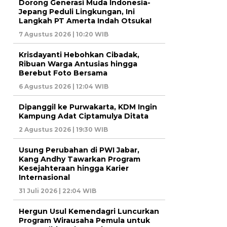
Dorong Generasi Muda Indonesia-
Jepang Peduli Lingkungan, Ini
Langkah PT Amerta Indah Otsuka!
7 Agustus 2026 | 10:20 WIB
Krisdayanti Hebohkan Cibadak,
Ribuan Warga Antusias hingga
Berebut Foto Bersama
6 Agustus 2026 | 12:04 WIB
Dipanggil ke Purwakarta, KDM Ingin
Kampung Adat Ciptamulya Ditata
2 Agustus 2026 | 19:30 WIB
Usung Perubahan di PWI Jabar,
Kang Andhy Tawarkan Program
Kesejahteraan hingga Karier
Internasional
31 Juli 2026 | 22:04 WIB
Hergun Usul Kemendagri Luncurkan
Program Wirausaha Pemula untuk